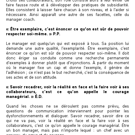
choisi ses collaborateurs, son rôle consiste alors à leur éviter de
faire fausse route et à développer des pratiques de subsidiarité.
Elles consistent à laisser faire chacun à son niveau, et à l’aider si
nécessaire. Ainsi apparaît une autre de ses facettes, celle du
manager coach.
« Être exemplaire, c’est
énoncer ce qu'on est sûr de pouvoir
respecter soi-même. » P.P.
Le manager est quelqu’un qui est exposé à tous. Sa position lui
demande une autre qualité, l’exemplarité. Être exemplaire, c’est
énoncer ce qu’on est sûr de pouvoir respecter soi-même. Il doit
donc ériger sa conduite comme une recherche permanente
d'exemples à donner plutôt que d'injonctions. À partir du moment
où le manager fixe un cap et donne l'exemple, il génère de
l’adhésion ; ce n'est pas le but recherché, c'est la conséquence de
ses actes et de son attitude.
« Savoir recadrer, voir la réalité en face et la faire voir à ses
collaborateurs, c’est ce qu’on appelle le courage
managérial. » É.D.
Quand les choses ne se déroulent pas comme prévu, des
questions de communication interviennent pour pointer les
dysfonctionnements et dialoguer. Savoir recadrer, savoir dire ce
qui ne va pas, voir la réalité en face et la faire voir à ses
collaborateurs, c’est ce qu’on appelle le courage managérial. Être
un bon manager, mais pas n’importe lequel : un chef avec un