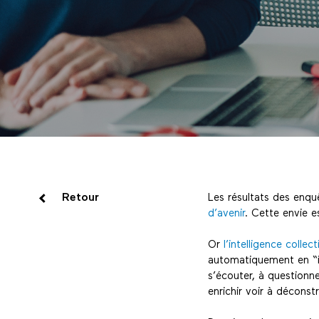
Retour
Les résultats des enq
d’avenir
. Cette envie es
Or
l’intelligence collec
automatiquement en “int
s’écouter, à questionne
enrichir voir à décons