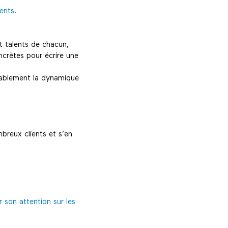
ents
.
t talents de chacun,
crètes pour écrire une
rablement la dynamique
breux clients et s’en
r son attention sur les