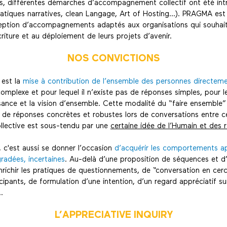
s, différentes démarches d’accompagnement collectif ont été intr
pratiques narratives, clean Langage, Art of Hosting…). PRAGMA es
ception d’accompagnements adaptés aux organisations qui souhait
écriture et au déploiement de leurs projets d’avenir.
NOS CONVICTIONS
e est la
mise à contribution de l’ensemble des personnes directem
complexe et pour lequel il n’existe pas de réponses simples, pour 
ssance et la vision d’ensemble. Cette modalité du “faire ensemble”
de réponses concrètes et robustes lors de conversations entre cel
collective est sous-tendu par une
certaine idée de l’Humain et des 
e, c'est aussi se donner l’occasion
d’acquérir les comportements a
gradées, incertaines
. Au-delà d’une proposition de séquences et 
richir les pratiques de questionnements, de “conversation en ce
pants, de formulation d’une intention, d’un regard appréciatif sur
…
L’APPRECIATIVE INQUIRY