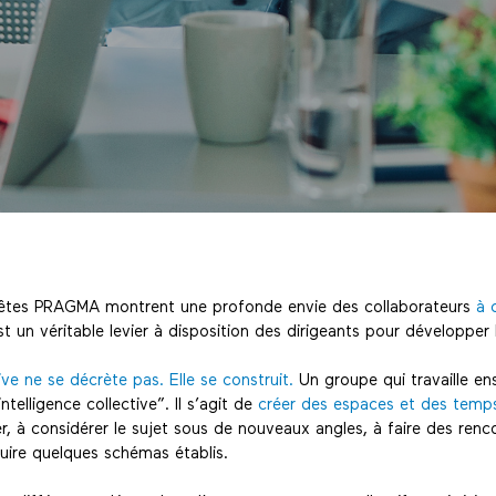
uêtes PRAGMA montrent une profonde envie des collaborateurs
à 
t un véritable levier à disposition des dirigeants pour développer l’
tive ne se décrète pas. Elle se construit.
Un groupe qui travaille en
elligence collective”. Il s’agit de
créer des espaces et des temp
r, à considérer le sujet sous de nouveaux angles, à faire des renc
truire quelques schémas établis.