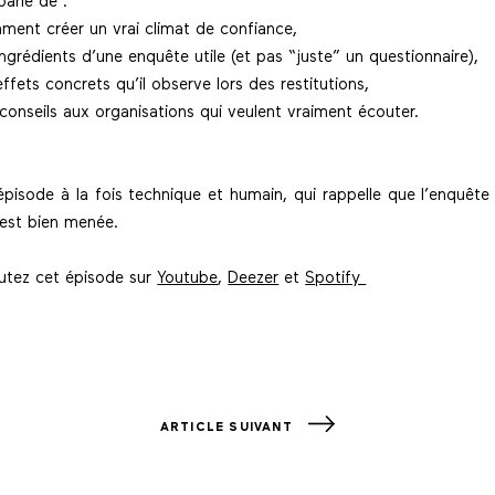
arle de :
ment créer un vrai climat de confiance,
ingrédients d’une enquête utile (et pas “juste” un questionnaire),
effets concrets qu’il observe lors des restitutions,
conseils aux organisations qui veulent vraiment écouter.
épisode à la fois technique et humain, qui rappelle que l’enquête
 est bien menée.
utez cet épisode sur
Youtube
,
Deezer
et
Spotify
ARTICLE SUIVANT