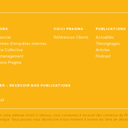
IONS
VOICI PRAGMA
PUBLICATIONS
social
Références Clients
Actualités
ormes d’enquêtes internes
Témoignages
nce Collective
Articles
n management
Podcast
ions Pragma
ER - RECEVOIR NOS PUBLICATIONS
nt votre adresse email ci-dessus, vous consentez à recevoir des contenus de P
onique. Vous pouvez vous désinscrire à tout moment à travers les liens de désins