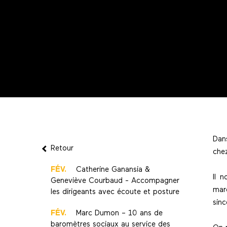
Dan
Retour
che
FÉV.
Catherine Ganansia &
Il 
Geneviève Courbaud - Accompagner
mar
les dirigeants avec écoute et posture
sin
FÉV.
Marc Dumon – 10 ans de
baromètres sociaux au service des