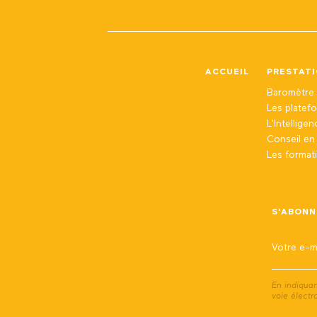
ACCUEIL
PRESTAT
Baromètre 
Les platef
L'Intellige
Conseil e
Les format
S'ABONN
En indiqua
voie électr